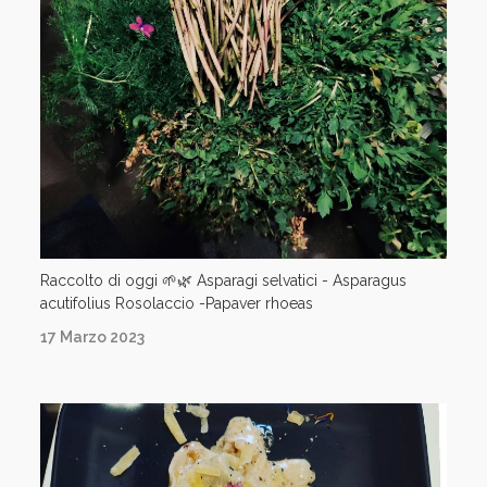
Raccolto di oggi 🌱🌿 Asparagi selvatici - Asparagus
acutifolius Rosolaccio -Papaver rhoeas
17 Marzo 2023